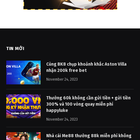
TIN MỚI
Cùng BK8 chụp khoảnh khắc Aston Villa
nhận 200k free bet
November 24, 2023
Thưởng 60k không cần gửi tiền + gửi tiền
300% và 100 vòng quay miễn phí
happyluke
November 24, 2023
Nhà cái Me88 thưởng 88k miễn phí không