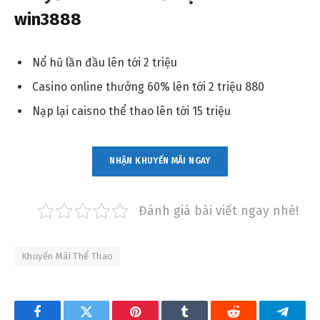
win3888
Nổ hũ lần đầu lên tới 2 triệu
Casino online thưởng 60% lên tới 2 triệu 880
Nạp lại caisno thể thao lên tới 15 triệu
NHẬN KHUYẾN MÃI NGAY
Đánh giá bài viết ngay nhé!
Khuyến Mãi Thể Thao