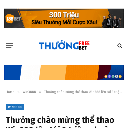
»
»
Home
Win3888
Thưởng chào mừng thể thao Win388 lên tới 3 triệu + hoàn trả 1.25% không giới hạn
WIN3888
Thưởng chào mừng thể thao