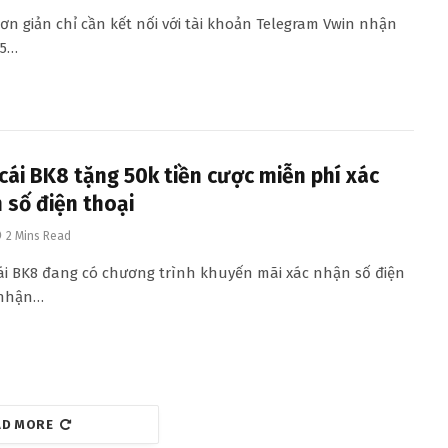
ơn giản chỉ cần kết nối với tài khoản Telegram Vwin nhận
25…
cái BK8 tặng 50k tiền cược miễn phí xác
 số điện thoại
2 Mins Read
ái BK8 đang có chương trình khuyến mãi xác nhận số điện
 nhận…
AD MORE