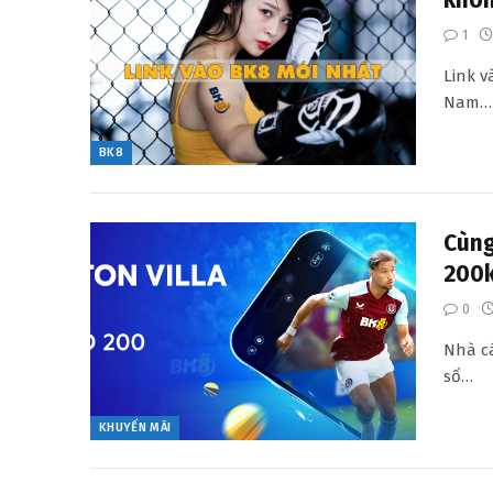
1
Link v
Nam…
BK8
Cùng
200k
0
Nhà cá
số…
KHUYẾN MÃI