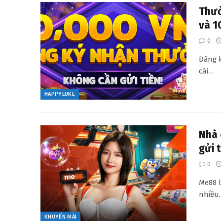
Thưở
và 1
0
Đăng k
cái…
HAPPYLUKE
Nhà 
gửi 
0
Me88 l
nhiều
KHUYẾN MÃI