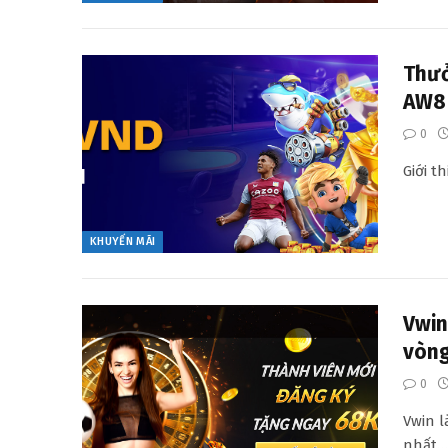
Thưở
AW8
0
Giới t
KHUYẾN MÃI
Vwin
vòng
0
Vwin l
nhất