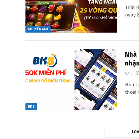
Thật đ
ngay 
KHUYẾN MÃI
Nhà 
nhận
0
Nhà c
thoại
BK8
LO