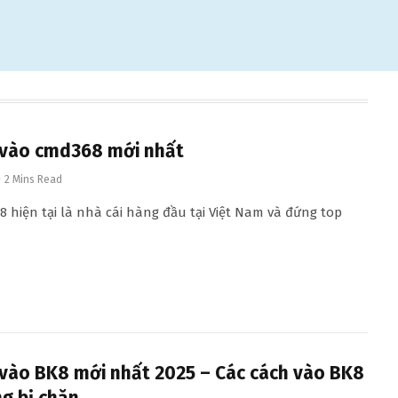
 vào cmd368 mới nhất
2 Mins Read
 hiện tại là nhà cái hàng đầu tại Việt Nam và đứng top
 vào BK8 mới nhất 2025 – Các cách vào BK8
g bị chặn