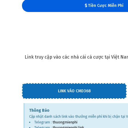
Tiền Cược Miễn Phí
Link truy cập vào các nhà cái cá cược tại Việt 
LINK VÀO CMD368
Thông Báo
Cập nhật danh sách link vào thưởng miễn phí khi bị chặn tại V
Telegram :
thuongmienphi
Telegram :
thuongmienphi.link