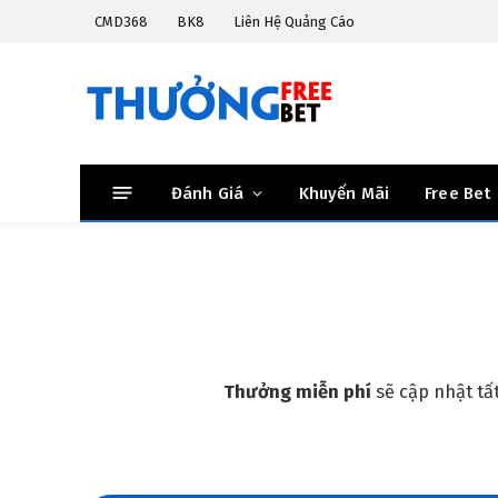
CMD368
BK8
Liên Hệ Quảng Cáo
Đánh Giá
Khuyến Mãi
Free Bet
Thưởng miễn phí
sẽ cập nhật tất