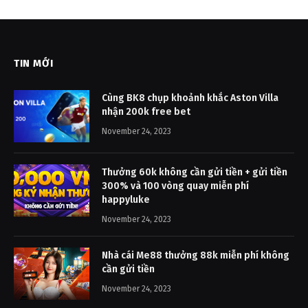
TIN MỚI
Cùng BK8 chụp khoảnh khắc Aston Villa
nhận 200k free bet
November 24, 2023
Thưởng 60k không cần gửi tiền + gửi tiền
300% và 100 vòng quay miễn phí
happyluke
November 24, 2023
Nhà cái Me88 thưởng 88k miễn phí không
cần gửi tiền
November 24, 2023