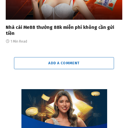
Nhà cái Me88 thưởng 88k miễn phí không cần gửi
tiền
1 Min Read
ADD A COMMENT