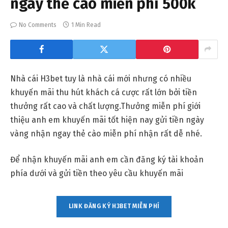
ngay thẻ cào miễn phí 500k
No Comments
1 Min Read
Nhà cái H3bet tuy là nhà cái mới nhưng có nhiều
khuyến mãi thu hút khách cá cược rất lớn bởi tiền
thưởng rất cao và chất lượng.Thưởng miễn phí giới
thiệu anh em khuyến mãi tốt hiện nay gửi tiền ngày
vàng nhận ngay thẻ cào miễn phí nhận rất dễ nhé.
Để nhận khuyến mãi anh em cần đăng ký tài khoản
phía dưới và gửi tiền theo yêu cầu khuyến mãi
LINK ĐĂNG KÝ H3BET MIỄN PHÍ