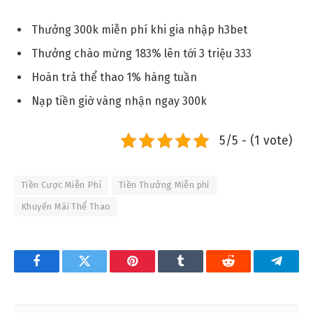
Thưởng 300k miễn phí khi gia nhập h3bet
Thưởng chào mừng 183% lên tới 3 triệu 333
Hoàn trả thể thao 1% hàng tuần
Nạp tiền giờ vàng nhận ngay 300k
5/5 - (1 vote)
Tiền Cược Miễn Phí
Tiền Thưởng Miễn phí
Khuyến Mãi Thể Thao
Facebook
Twitter
Pinterest
Tumblr
Reddit
Telegr