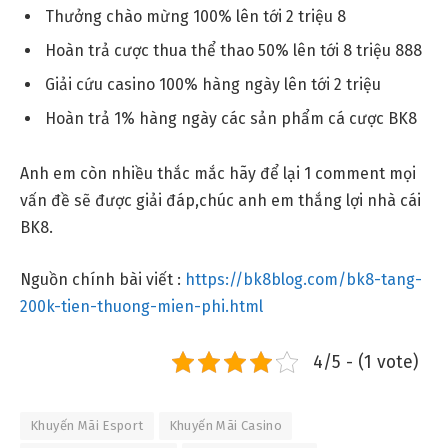
Thưởng chào mừng 100% lên tới 2 triệu 8
Hoàn trả cược thua thể thao 50% lên tới 8 triệu 888
Giải cứu casino 100% hàng ngày lên tới 2 triệu
Hoàn trả 1% hàng ngày các sản phẩm cá cược BK8
Anh em còn nhiều thắc mắc hãy để lại 1 comment mọi
vấn đề sẽ được giải đáp,chúc anh em thắng lợi nhà cái
BK8.
Nguồn chính bài viết :
https://bk8blog.com/bk8-tang-
200k-tien-thuong-mien-phi.html
4/5 - (1 vote)
Khuyến Mãi Esport
Khuyến Mãi Casino