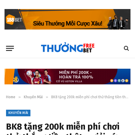
»
»
Home
Khuyến Mãi
BK8 tặng 200k miễn phí chơi thử thắng tiền thật + giải cứu casino 100% lên tới 2 triệu
KHUYẾN MÃI
BK8 tặng 200k miễn phí chơi