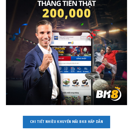
CHI TIẾT NHIỀU KHUYẾN MÃI BK8 HẤP DẪN