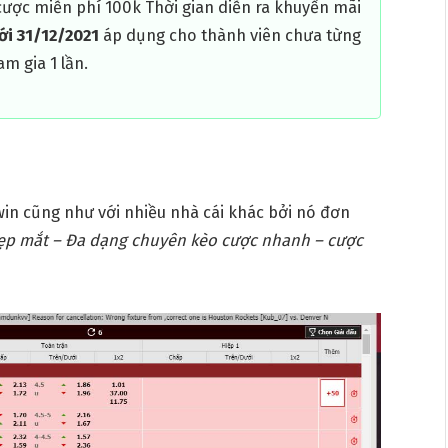
 cược miễn phí 100k Thời gian diễn ra khuyến mãi
ới 31/12/2021
áp dụng cho thành viên chưa từng
am gia 1 lần.
vwin cũng như với nhiều nhà cái khác bởi nó đơn
ẹp mắt – Đa dạng chuyên kèo cược nhanh – cược