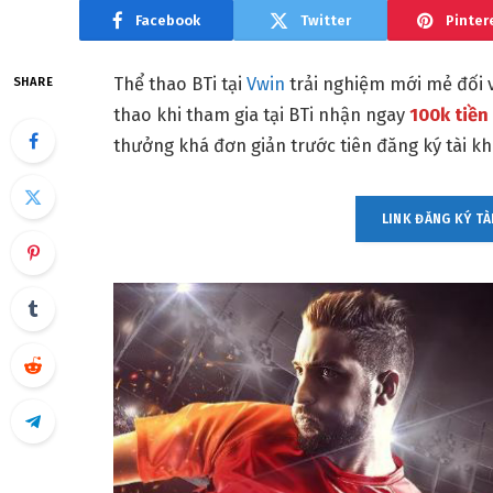
Facebook
Twitter
Pinter
Thể thao BTi tại
Vwin
trải nghiệm mới mẻ đối
SHARE
thao khi tham gia tại BTi nhận ngay
100k tiền
thưởng khá đơn giản trước tiên đăng ký tài k
LINK ĐĂNG KÝ TÀ