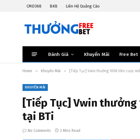
CMD368
BK8
Liên Hệ Quảng Cáo
Đánh Giá
Khuyến Mãi
Free Bet
»
»
Home
Khuyến Mãi
[Tiếp Tục] Vwin thưởng 100k tiền cược miễ
KHUYẾN MÃI
[Tiếp Tục] Vwin thưởng 
tại BTi
No Comments
2 Mins Read