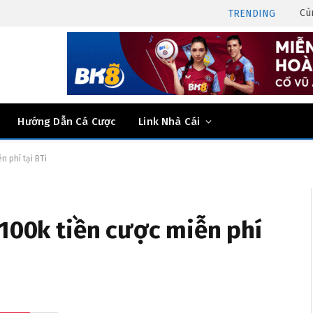
Cù
TRENDING
Hướng Dẫn Cá Cược
Link Nhà Cái
n phí tại BTi
100k tiền cược miễn phí