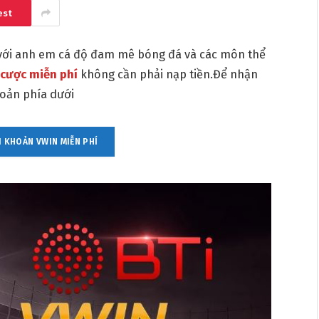
est
 với anh em cá độ đam mê bóng đá và các môn thể
 cược miễn phí
không cần phải nạp tiền.Để nhận
hoản phía dưới
I KHOẢN VWIN MIỄN PHÍ