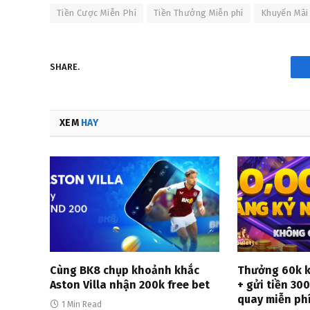
Tiền Cược Miễn Phí
Tiền Thưởng Miễn phí
Khuyến Mãi
SHARE.
XEM
HAY
Cùng BK8 chụp khoảnh khắc
Thưởng 60k k
Aston Villa nhận 200k free bet
+ gửi tiền 30
quay miễn ph
1 Min Read