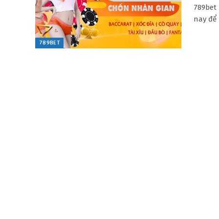
789bet 
nay để
789BET