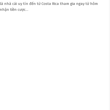
là nhà cái uy tín đến từ Costa Rica tham gia ngay từ hôm
 nhận tiền cược…