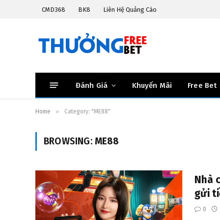
CMD368
BK8
Liên Hệ Quảng Cáo
Đánh Giá
Khuyến Mãi
Free Bet
»
Home
Category: "ME88"
BROWSING:
ME88
Nhà 
gửi t
0