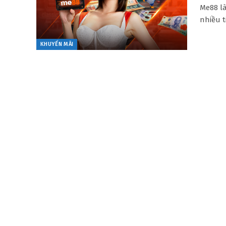
Me88 là
nhiều t
KHUYẾN MÃI